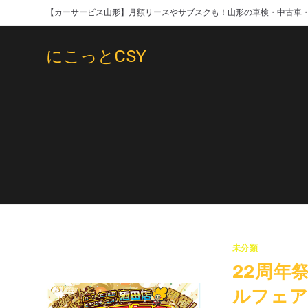
コ
【カーサービス山形】月額リースやサブスクも！山形の車検・中古車
ン
テ
にこっとCSY
ン
ツ
へ
ス
キ
ッ
プ
未分類
22周年
ルフェ