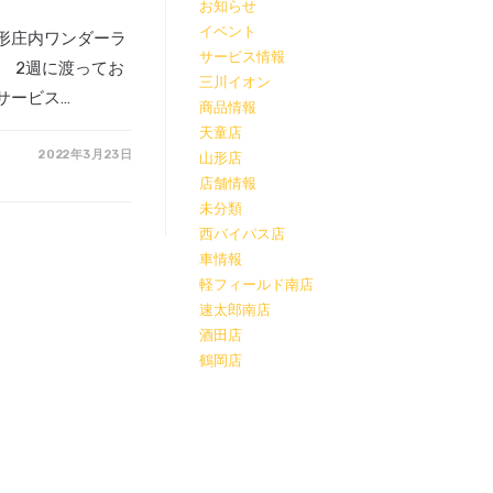
お知らせ
イベント
形庄内ワンダーラ
サービス情報
。 2週に渡ってお
三川イオン
サービス…
商品情報
天童店
2022年3月23日
山形店
店舗情報
未分類
西バイパス店
車情報
軽フィールド南店
速太郎南店
酒田店
鶴岡店