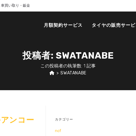
・車買い取り・鈑金
月額契約サービス
タイヤの販売サービ
投稿者:
SWATANABE
この投稿者の執筆数: 1 記事
>
SWATANABE
祭アンコー
カテゴリー
ア
ncf