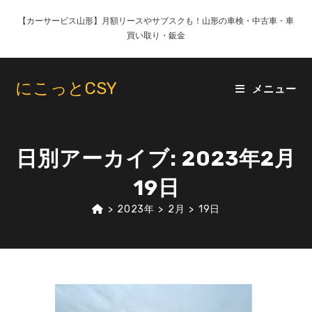
コ
【カーサービス山形】月額リースやサブスクも！山形の車検・中古車・車
ン
買い取り・鈑金
テ
ン
ツ
にこっとCSY
メニュー
へ
ス
キ
ッ
日別アーカイブ: 2023年2月
プ
19日
>
2023年
>
2月
>
19日