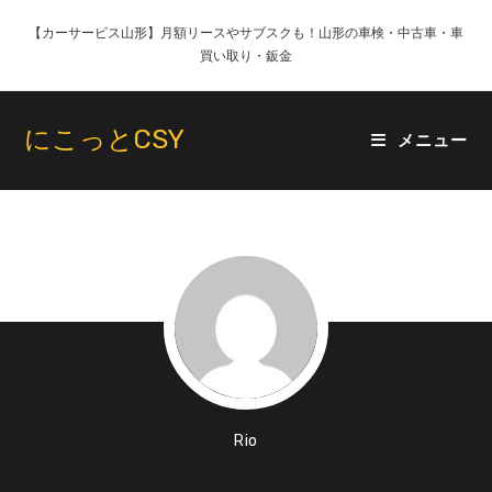
コ
【カーサービス山形】月額リースやサブスクも！山形の車検・中古車・車
ン
買い取り・鈑金
テ
ン
ツ
にこっとCSY
メニュー
へ
ス
キ
ッ
プ
Rio