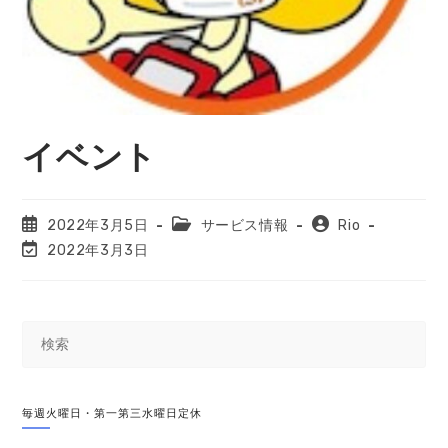
イベント
投
投
投
2022年3月5日
サービス情報
Rio
稿
稿
稿
投
2022年3月3日
公
カ
者:
稿
開
テ
の
日:
ゴ
最
リ
終
ー:
変
更
日:
毎週火曜日・第一第三水曜日定休