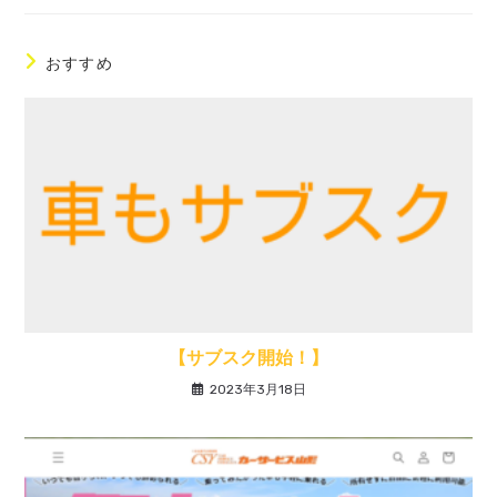
new
new
new
new
window
window
window
window
おすすめ
【サブスク開始！】
2023年3月18日