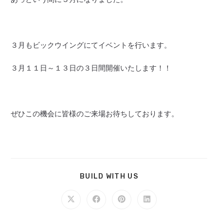
３月もビックウイングにてイベントを行います。
３月１１日～１３日の３日間開催いたします！！
ぜひこの機会に皆様のご来場お待ちしております。
SHARE
BUILD WITH US
THIS
CONTENT
Opens
Opens
Opens
Opens
in
in
in
in
a
a
a
a